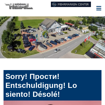
Sorry! Прости!
Entschuldigung! Lo
siento! Désolé!