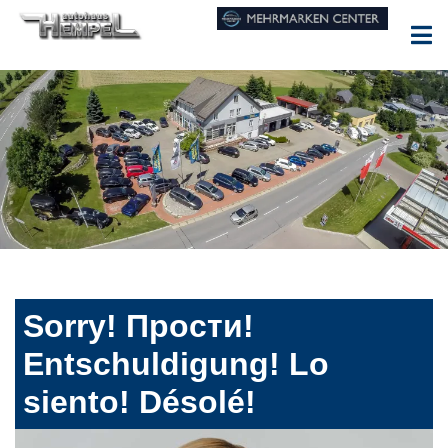
Sorry! Прости!
Entschuldigung! Lo
siento! Désolé!