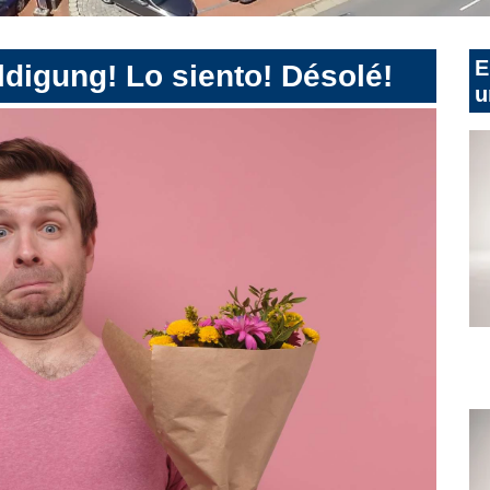
E
digung! Lo siento! Désolé!
u