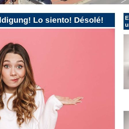
E
digung! Lo siento! Désolé!
u