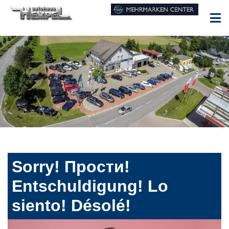
Sorry! Прости!
Entschuldigung! Lo
siento! Désolé!