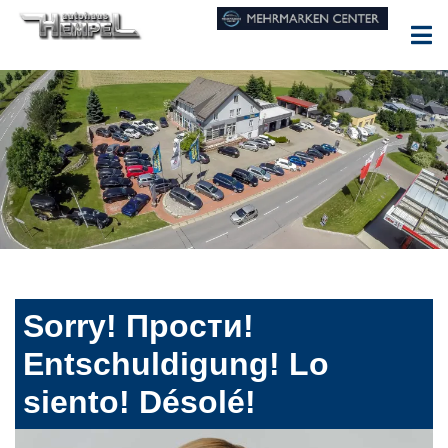
Sorry! Прости!
Entschuldigung! Lo
siento! Désolé!