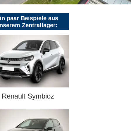
in paar Beispiele aus
nserem Zentrallager:
Renault Symbioz