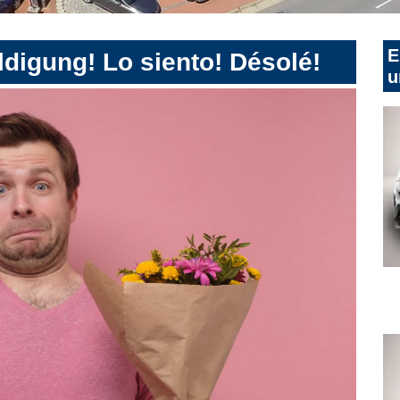
E
digung! Lo siento! Désolé!
u