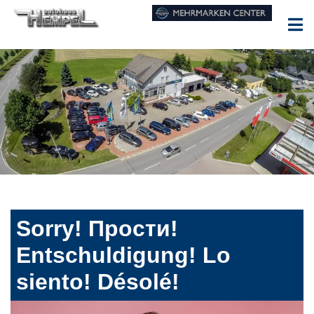
Sorry! Прости!
Entschuldigung! Lo
siento! Désolé!