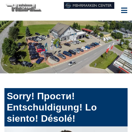
Sorry! Прости!
Entschuldigung! Lo
siento! Désolé!