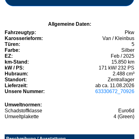
Allgemeine Daten:
Fahrzeugtyp:
Pkw
Karosserieform:
Van / Kleinbus
Türen:
5
Farbe:
Silber
EZ:
Feb / 2025
km-Stand:
15.850 km
kW / PS:
171 kW/ 232 PS
Hubraum:
2.488 cm³
Standort:
Zentrallager
Lieferzeit:
ab ca. 11.08.2026
Unsere Nummer:
63330672_70926
Umweltnormen:
Schadstoffklasse
Euro6d
Umweltplakette
4 (Green)
Beschreibung / Ausstattung