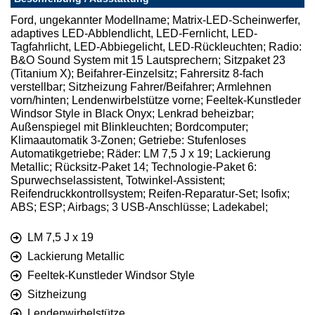
Ford, ungekannter Modellname; Matrix-LED-Scheinwerfer,
adaptives LED-Abblendlicht, LED-Fernlicht, LED-
Tagfahrlicht, LED-Abbiegelicht, LED-Rückleuchten; Radio:
B&O Sound System mit 15 Lautsprechern; Sitzpaket 23
(Titanium X); Beifahrer-Einzelsitz; Fahrersitz 8-fach
verstellbar; Sitzheizung Fahrer/Beifahrer; Armlehnen
vorn/hinten; Lendenwirbelstütze vorne; Feeltek-Kunstleder
Windsor Style in Black Onyx; Lenkrad beheizbar;
Außenspiegel mit Blinkleuchten; Bordcomputer;
Klimaautomatik 3-Zonen; Getriebe: Stufenloses
Automatikgetriebe; Räder: LM 7,5 J x 19; Lackierung
Metallic; Rücksitz-Paket 14; Technologie-Paket 6:
Spurwechselassistent, Totwinkel-Assistent;
Reifendruckkontrollsystem; Reifen-Reparatur-Set; Isofix;
ABS; ESP; Airbags; 3 USB-Anschlüsse; Ladekabel;
LM 7,5 J x 19
Lackierung Metallic
Feeltek-Kunstleder Windsor Style
Sitzheizung
Lendenwirbelstütze