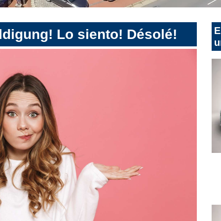
E
digung! Lo siento! Désolé!
u