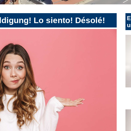
E
digung! Lo siento! Désolé!
u