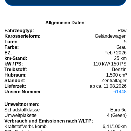
Allgemeine Daten:
Fahrzeugtyp:
Pkw
Karosserieform:
Geländewagen
Türen:
5
Farbe:
Grau
EZ:
Feb / 2026
km-Stand:
25 km
kW / PS:
110 kW/ 150 PS
Treibstoff:
Benzin
Hubraum:
1.500 cm³
Standort:
Zentrallager
Lieferzeit:
ab ca. 11.08.2026
Unsere Nummer:
61448
Umweltnormen:
Schadstoffklasse
Euro 6e
Umweltplakette
4 (Green)
Verbrauch und Emissionen nach WLTP:
Kraftstoffverbr. komb.
6,4 l/100km