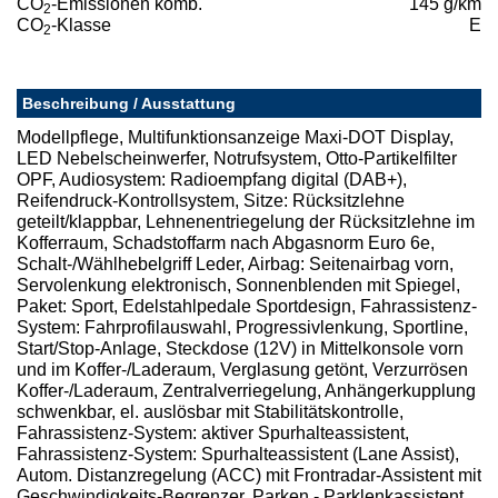
CO
-Emissionen komb.
145 g/km
2
CO
-Klasse
E
2
Beschreibung / Ausstattung
Modellpflege, Multifunktionsanzeige Maxi-DOT Display,
LED Nebelscheinwerfer, Notrufsystem, Otto-Partikelfilter
OPF, Audiosystem: Radioempfang digital (DAB+),
Reifendruck-Kontrollsystem, Sitze: Rücksitzlehne
geteilt/klappbar, Lehnenentriegelung der Rücksitzlehne im
Kofferraum, Schadstoffarm nach Abgasnorm Euro 6e,
Schalt-/Wählhebelgriff Leder, Airbag: Seitenairbag vorn,
Servolenkung elektronisch, Sonnenblenden mit Spiegel,
Paket: Sport, Edelstahlpedale Sportdesign, Fahrassistenz-
System: Fahrprofilauswahl, Progressivlenkung, Sportline,
Start/Stop-Anlage, Steckdose (12V) in Mittelkonsole vorn
und im Koffer-/Laderaum, Verglasung getönt, Verzurrösen
Koffer-/Laderaum, Zentralverriegelung, Anhängerkupplung
schwenkbar, el. auslösbar mit Stabilitätskontrolle,
Fahrassistenz-System: aktiver Spurhalteassistent,
Fahrassistenz-System: Spurhalteassistent (Lane Assist),
Autom. Distanzregelung (ACC) mit Frontradar-Assistent mit
Geschwindigkeits-Begrenzer, Parken - Parklenkassistent