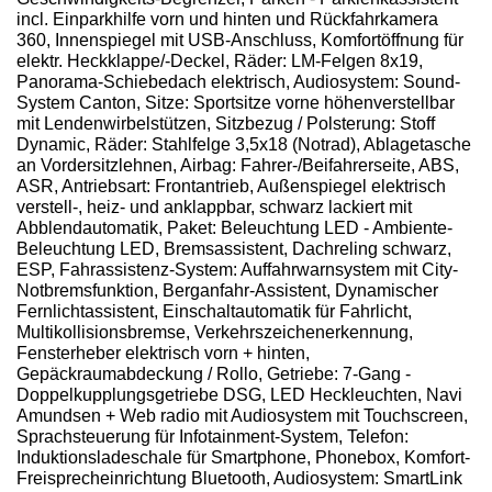
incl. Einparkhilfe vorn und hinten und Rückfahrkamera
360, Innenspiegel mit USB-Anschluss, Komfortöffnung für
elektr. Heckklappe/-Deckel, Räder: LM-Felgen 8x19,
Panorama-Schiebedach elektrisch, Audiosystem: Sound-
System Canton, Sitze: Sportsitze vorne höhenverstellbar
mit Lendenwirbelstützen, Sitzbezug / Polsterung: Stoff
Dynamic, Räder: Stahlfelge 3,5x18 (Notrad), Ablagetasche
an Vordersitzlehnen, Airbag: Fahrer-/Beifahrerseite, ABS,
ASR, Antriebsart: Frontantrieb, Außenspiegel elektrisch
verstell-, heiz- und anklappbar, schwarz lackiert mit
Abblendautomatik, Paket: Beleuchtung LED - Ambiente-
Beleuchtung LED, Bremsassistent, Dachreling schwarz,
ESP, Fahrassistenz-System: Auffahrwarnsystem mit City-
Notbremsfunktion, Berganfahr-Assistent, Dynamischer
Fernlichtassistent, Einschaltautomatik für Fahrlicht,
Multikollisionsbremse, Verkehrszeichenerkennung,
Fensterheber elektrisch vorn + hinten,
Gepäckraumabdeckung / Rollo, Getriebe: 7-Gang -
Doppelkupplungsgetriebe DSG, LED Heckleuchten, Navi
Amundsen + Web radio mit Audiosystem mit Touchscreen,
Sprachsteuerung für Infotainment-System, Telefon:
Induktionsladeschale für Smartphone, Phonebox, Komfort-
Freisprecheinrichtung Bluetooth, Audiosystem: SmartLink