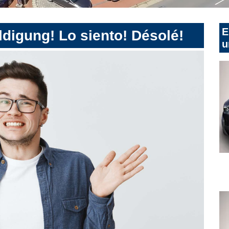
E
digung! Lo siento! Désolé!
u