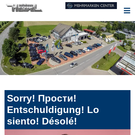
Sorry! Прости!
Entschuldigung! Lo
siento! Désolé!