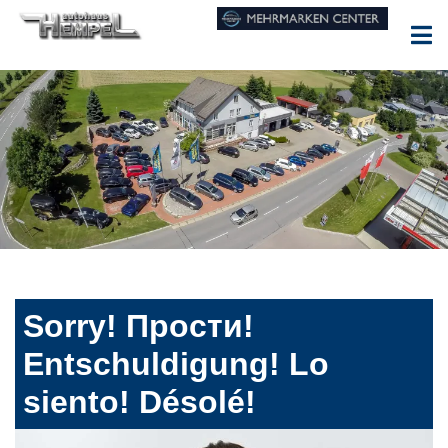
Sorry! Прости!
Entschuldigung! Lo
siento! Désolé!