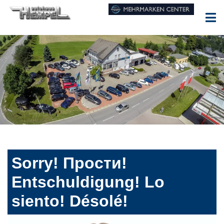
Sorry! Прости!
Entschuldigung! Lo
siento! Désolé!