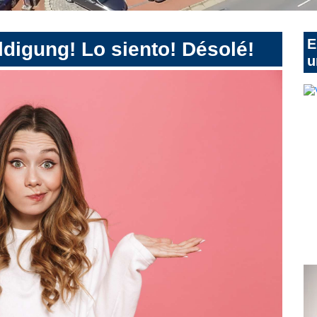
E
digung! Lo siento! Désolé!
u