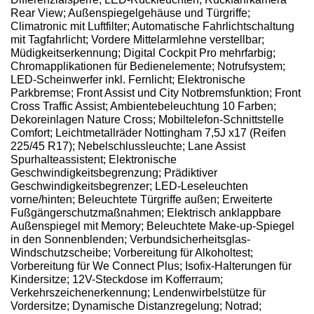
Rear View; Außenspiegelgehäuse und Türgriffe;
Climatronic mit Luftfilter; Automatische Fahrlichtschaltung
mit Tagfahrlicht; Vordere Mittelarmlehne verstellbar;
Müdigkeitserkennung; Digital Cockpit Pro mehrfarbig;
Chromapplikationen für Bedienelemente; Notrufsystem;
LED-Scheinwerfer inkl. Fernlicht; Elektronische
Parkbremse; Front Assist und City Notbremsfunktion; Front
Cross Traffic Assist; Ambientebeleuchtung 10 Farben;
Dekoreinlagen Nature Cross; Mobiltelefon-Schnittstelle
Comfort; Leichtmetallräder Nottingham 7,5J x17 (Reifen
225/45 R17); Nebelschlussleuchte; Lane Assist
Spurhalteassistent; Elektronische
Geschwindigkeitsbegrenzung; Prädiktiver
Geschwindigkeitsbegrenzer; LED-Leseleuchten
vorne/hinten; Beleuchtete Türgriffe außen; Erweiterte
Fußgängerschutzmaßnahmen; Elektrisch anklappbare
Außenspiegel mit Memory; Beleuchtete Make-up-Spiegel
in den Sonnenblenden; Verbundsicherheitsglas-
Windschutzscheibe; Vorbereitung für Alkoholtest;
Vorbereitung für We Connect Plus; Isofix-Halterungen für
Kindersitze; 12V-Steckdose im Kofferraum;
Verkehrszeichenerkennung; Lendenwirbelstütze für
Vordersitze; Dynamische Distanzregelung; Notrad;