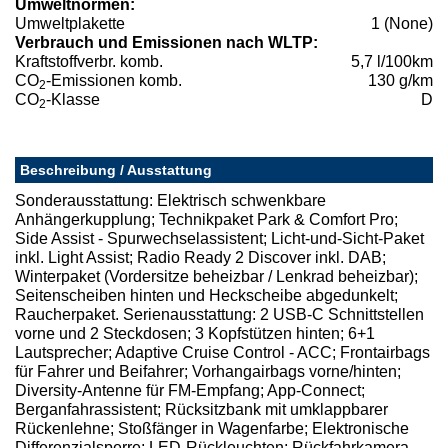
Umweltnormen:
Umweltplakette
1 (None)
Verbrauch und Emissionen nach WLTP:
Kraftstoffverbr. komb.
5,7 l/100km
CO
-Emissionen komb.
130 g/km
2
CO
-Klasse
D
2
Beschreibung / Ausstattung
Sonderausstattung: Elektrisch schwenkbare
Anhängerkupplung; Technikpaket Park & Comfort Pro;
Side Assist - Spurwechselassistent; Licht-und-Sicht-Paket
inkl. Light Assist; Radio Ready 2 Discover inkl. DAB;
Winterpaket (Vordersitze beheizbar / Lenkrad beheizbar);
Seitenscheiben hinten und Heckscheibe abgedunkelt;
Raucherpaket. Serienausstattung: 2 USB-C Schnittstellen
vorne und 2 Steckdosen; 3 Kopfstützen hinten; 6+1
Lautsprecher; Adaptive Cruise Control - ACC; Frontairbags
für Fahrer und Beifahrer; Vorhangairbags vorne/hinten;
Diversity-Antenne für FM-Empfang; App-Connect;
Berganfahrassistent; Rücksitzbank mit umklappbarer
Rückenlehne; Stoßfänger in Wagenfarbe; Elektronische
Differenzialsperre; LED-Rückleuchten; Rückfahrkamera