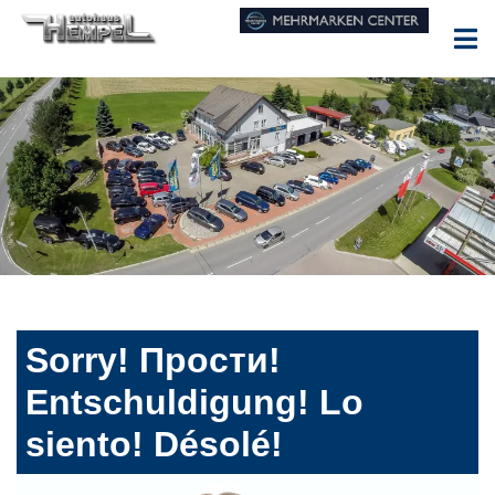
Sorry! Прости!
Entschuldigung! Lo
siento! Désolé!