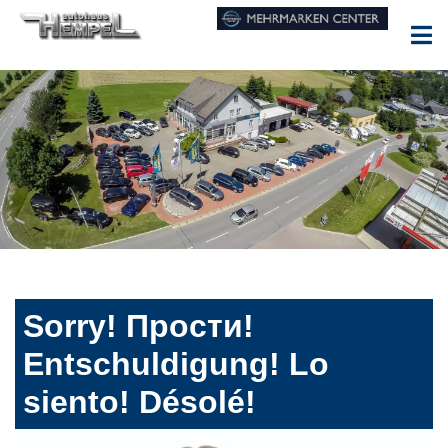
Sorry! Прости!
Entschuldigung! Lo
siento! Désolé!