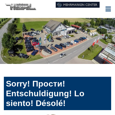
Sorry! Прости!
Entschuldigung! Lo
siento! Désolé!