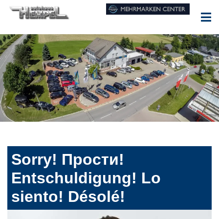
Sorry! Прости!
Entschuldigung! Lo
siento! Désolé!