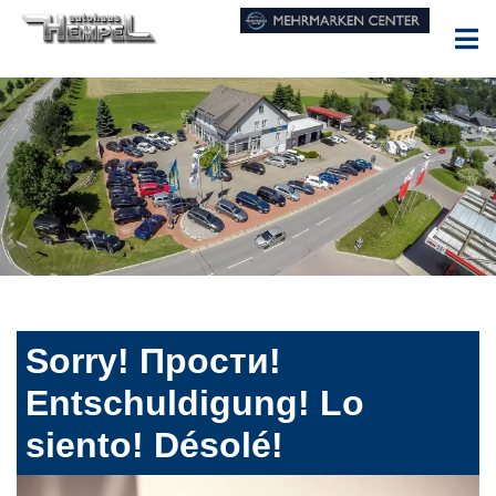
Sorry! Прости!
Entschuldigung! Lo
siento! Désolé!