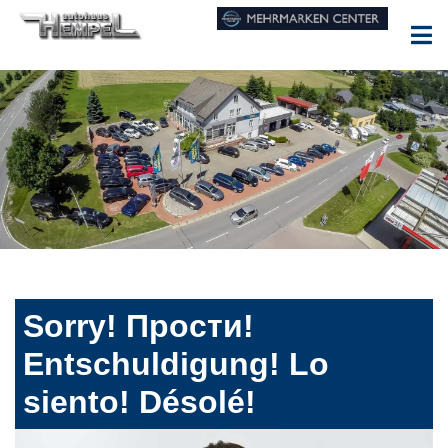
Sorry! Прости!
Entschuldigung! Lo
siento! Désolé!