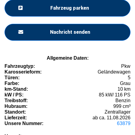
Fahrzeug parken
Nachricht senden
Allgemeine Daten:
Fahrzeugtyp:
Pkw
Karosserieform:
Geländewagen
Türen:
5
Farbe:
Grau
km-Stand:
10 km
kW / PS:
85 kW/ 116 PS
Treibstoff:
Benzin
Hubraum:
999 cm³
Standort:
Zentrallager
Lieferzeit:
ab ca. 11.08.2026
Unsere Nummer:
63879