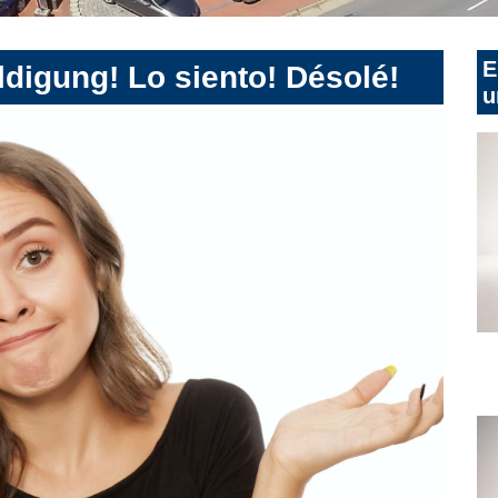
E
digung! Lo siento! Désolé!
u