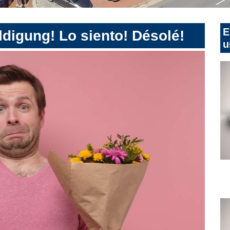
E
digung! Lo siento! Désolé!
u