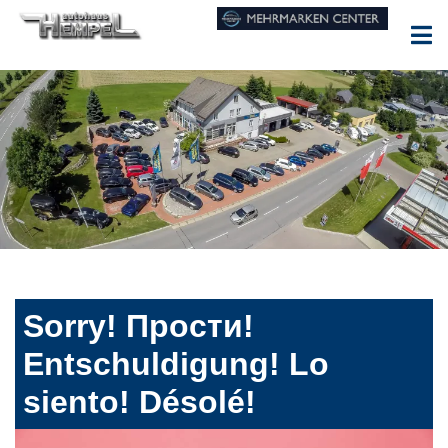
Sorry! Прости!
Entschuldigung! Lo
siento! Désolé!