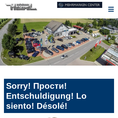
Sorry! Прости!
Entschuldigung! Lo
siento! Désolé!