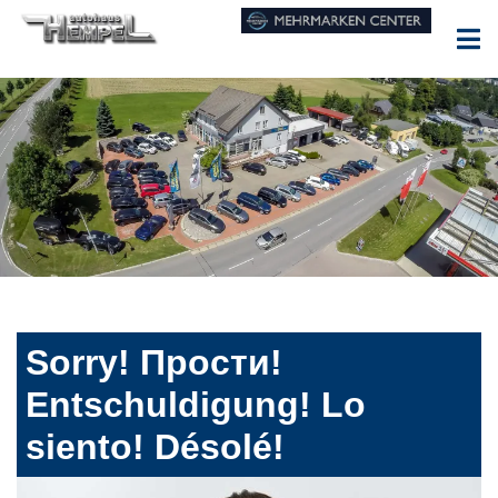
Sorry! Прости!
Entschuldigung! Lo
siento! Désolé!