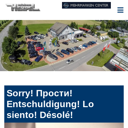
Sorry! Прости!
Entschuldigung! Lo
siento! Désolé!