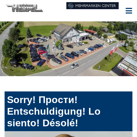
Sorry! Прости!
Entschuldigung! Lo
siento! Désolé!