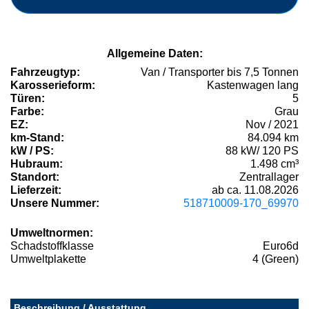
Allgemeine Daten:
Fahrzeugtyp:
Van / Transporter bis 7,5 Tonnen
Karosserieform:
Kastenwagen lang
Türen:
5
Farbe:
Grau
EZ:
Nov / 2021
km-Stand:
84.094 km
kW / PS:
88 kW/ 120 PS
Hubraum:
1.498 cm³
Standort:
Zentrallager
Lieferzeit:
ab ca. 11.08.2026
Unsere Nummer:
518710009-170_69970
Umweltnormen:
Schadstoffklasse
Euro6d
Umweltplakette
4 (Green)
Beschreibung / Ausstattung