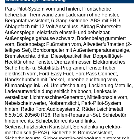
Park-Pilot-System vorn und hinten, Frontscheibe
beheizbar, Trennwand zum Laderaum ohne Fenster,
Berganfahrassistent, 6-Gang-Getriebe, ABS mit EBD,
Ablagefach mit 12-Volt Anschluss, Airbag Fahrerseite,
Außenspiegel elektrisch einstell- und beheizbar,
Außenspiegelgehäuse schwarz, Bodenbelag gummiert
vorn, Bodenbelag: Fußmatten vorn, Allwetterfußmatten (2-
teiliges Set), Bordcomputer mit Außentemperaturanzeige,
Bremsleuchte, dritte, Dieselpartikelfilter, Doppelflügel-
Hecktür ohne Fenster, Drehzahlmesser, Elektronisches
Sicherheits- u. Stabilitäts-Programm, Fensterheber
elektrisch vorn, Ford Easy Fuel, FordPass Connect,
Handschuhfach mit Deckel, Innenbeleuchtung vorn,
Klimaanlage inkl. el. Umluftschaltung, Lackierung Metallic,
Laderaumverkleidung seitlich halbhoch, Lenksäule
verstellbar, Lichtmaschine/Generator, Mittelkonsole vorn,
Nebelscheinwerfer, Notbremslicht, Park-Pilot-System
hinten, Radio Ford Audiosystem 2, Räder Leichtmetall
6,5Jx16, 205/60 R16, Reifen-Reparatur-Set, Schiebetür
hinten rechts, Schiebetür rechts und links,
Seitenschutzleisten Kunststoff, Servolenkung elektro-
mechanisch (EPAS), Sicherheits-Bremsassistent,
Sicherheitsgurte, Sicherungstürverriegelung automatisch,