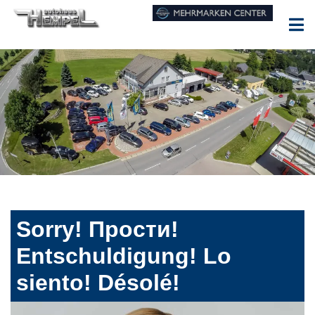
Sorry! Прости!
Entschuldigung! Lo
siento! Désolé!