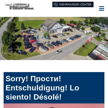
Sorry! Прости!
Entschuldigung! Lo
siento! Désolé!