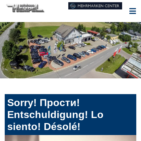
Sorry! Прости!
Entschuldigung! Lo
siento! Désolé!