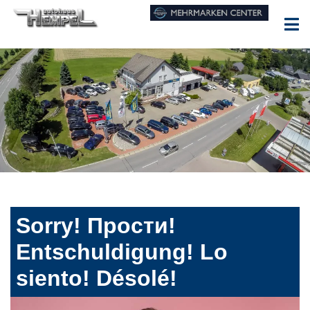
Sorry! Прости!
Entschuldigung! Lo
siento! Désolé!