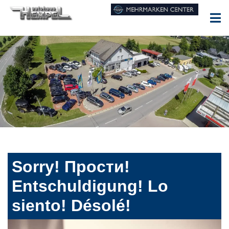
Sorry! Прости!
Entschuldigung! Lo
siento! Désolé!