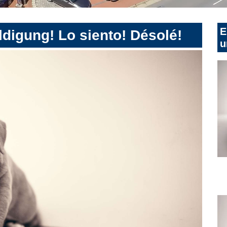
E
digung! Lo siento! Désolé!
u