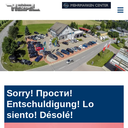
Sorry! Прости!
Entschuldigung! Lo
siento! Désolé!