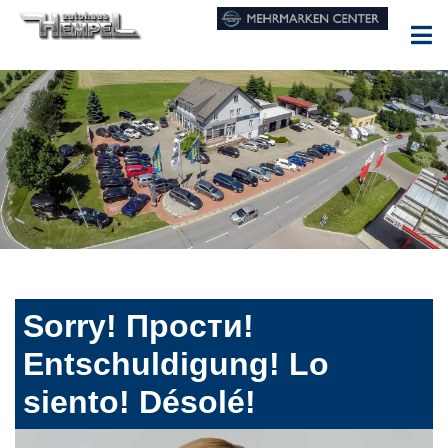
Sorry! Прости!
Entschuldigung! Lo
siento! Désolé!