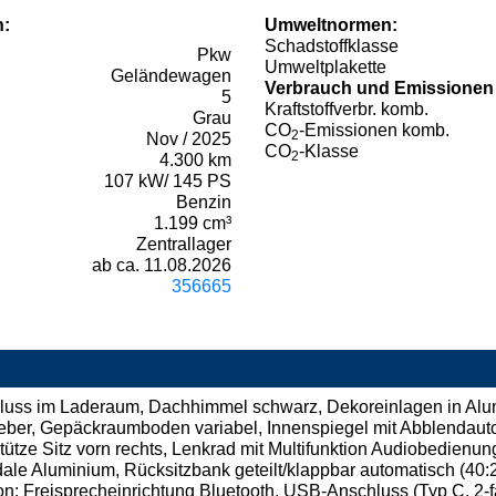
n:
Umweltnormen:
Schadstoffklasse
Pkw
Umweltplakette
Geländewagen
Verbrauch und Emissionen
5
Kraftstoffverbr. komb.
Grau
CO
-Emissionen komb.
2
Nov / 2025
CO
-Klasse
2
4.300 km
107 kW/ 145 PS
Benzin
1.199 cm³
Zentrallager
ab ca. 11.08.2026
356665
luss im Laderaum, Dachhimmel schwarz, Dekoreinlagen in Alumi
sgeber, Gepäckraumboden variabel, Innenspiegel mit Abblendaut
tütze Sitz vorn rechts, Lenkrad mit Multifunktion Audiobedienu
ale Aluminium, Rücksitzbank geteilt/klappbar automatisch (40:2
on: Freisprecheinrichtung Bluetooth, USB-Anschluss (Typ C, 2