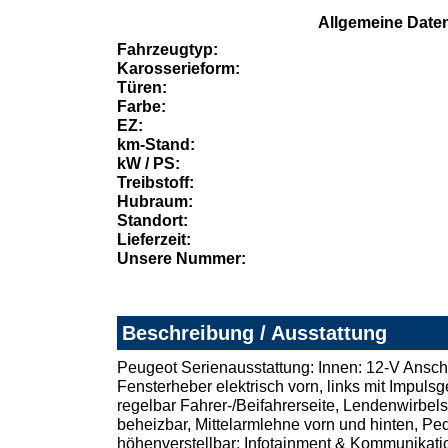
Allgemeine Date
Fahrzeugtyp:
Karosserieform:
Türen:
Farbe:
EZ:
km-Stand:
kW / PS:
Treibstoff:
Hubraum:
Standort:
Lieferzeit:
Unsere Nummer:
Beschreibung / Ausstattung
Peugeot Serienausstattung: Innen: 12-V Ansch
Fensterheber elektrisch vorn, links mit Impul
regelbar Fahrer-/Beifahrerseite, Lendenwirbels
beheizbar, Mittelarmlehne vorn und hinten, Ped
höhenverstellbar; Infotainment & Kommunikati