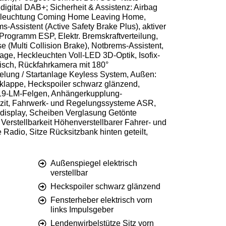
igital DAB+; Sicherheit & Assistenz: Airbag
er Beleuchtung Coming Home Leaving Home,
s-Assistent (Active Safety Brake Plus), aktiver
-Programm ESP, Elektr. Bremskraftverteilung,
e (Multi Collision Brake), Notbrems-Assistent,
e, Heckleuchten Voll-LED 3D-Optik, Isofix-
risch, Rückfahrkamera mit 180°
elung / Startanlage Keyless System, Außen:
ckklappe, Heckspoiler schwarz glänzend,
 19-LM-Felgen, Anhängerkupplung-
hrazit, Fahrwerk- und Regelungssysteme ASR,
display, Scheiben Verglasung Getönte
 Verstellbarkeit Höhenverstellbarer Fahrer- und
 Radio, Sitze Rücksitzbank hinten geteilt,
Außenspiegel elektrisch
verstellbar
Heckspoiler schwarz glänzend
Fensterheber elektrisch vorn
links Impulsgeber
Lendenwirbelstütze Sitz vorn