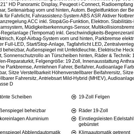
t 21" HD Panoramic Display, Peugeot i-Connect, Radioempfang d
ltbar, Seitenairbag vorn und hinten, Autom. Begleitfunktion d
ik für Fahrlicht, Fahrassistenz-System ABS ASR Aktiver Notbrem
tanzregelung ACC inkl. Stop&Go-Funktion, Elektron. Stabilitäts
swarnsystem, Müdigkeitserkennungs-Sensor, Multikollisionsbrems
Regelanlage (Tempomat) inkl. Geschwindigkeits-Begrenzeranlag
ktrisch, Kopf-Airbag-System vorn und hinten, Parkbremse elekt
Full-LED, Start/Stop-Anlage, Tagfahrlicht LED, Zentralverrieg
und beheizbar, Außenspiegel mit Umfeldleuchte, Elektrische He
t, Sonnenschutzrollo an Türscheiben hinten, Räder & Technik:
fen-Reparaturkit, Felgengröße: 19 Zoll, Innenausstattung Ant
he Parkbremse, Armlehnen Fahrer, Beifahrer, Audioanlage Farb
r, Sitze Verstellbarkeit Höhenverstellbarer Beifahrersitz, Sitze
ellbarer Fahrersitz, Antriebsart Mild-Hybrid (MHEV), Audioanlage
asse D
tönte Scheiben
19-Zoll Felgen
ßenspiegel beheizbar
Räder 19-Zoll
koreinlagen Aluminium
Einstiegsleisten Edelstahl
gebürstet
nenspiegel Abblendautomatik
Klimaautomatik getrennt