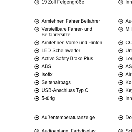
19 Zoll Felgengröße
Inn
Armlehnen Fahrer Beifahrer
Au
Verstellbare Fahrer- und
Mi
Beifahrersitze
Armlehnen Vorne und Hinten
CO
LED-Scheinwerfer
Um
Active Safety Brake Plus
Le
ABS
A
Isofix
Air
Seitenairbags
Ko
USB-Anschluss Typ C
Ke
5-türig
Inn
Außentemperaturanzeige
Do
Audioanlage: Farbdisplay
Sc