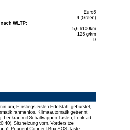
Euro6
4 (Green)
 nach WLTP:
5,6 l/100km
126 g/km
D
nium, Einstiegsleisten Edelstahl gebürstet,
omatik rahmenlos, Klimaautomatik getrennt
ng, Lenkrad mit Schaltwippen Tasten, Lenkrad
0:40), Sitzheizung vorn, Vordersitze
-fach), Peugeot Connect-Box SOS-Taste