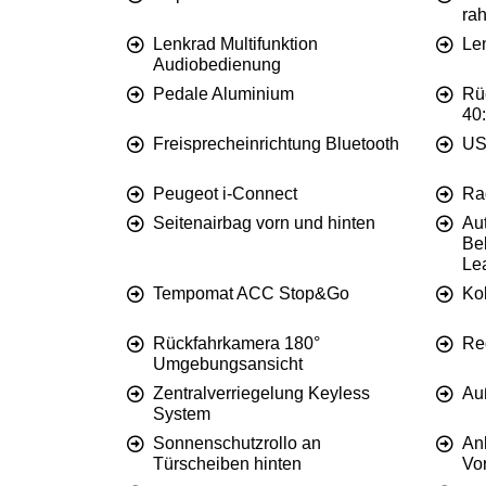
ra
Lenkrad Multifunktion
Le
Audiobedienung
Pedale Aluminium
Rüc
40
Freisprecheinrichtung Bluetooth
US
Peugeot i-Connect
Ra
Seitenairbag vorn und hinten
Aut
Be
Le
Tempomat ACC Stop&Go
Ko
Rückfahrkamera 180°
Re
Umgebungsansicht
Zentralverriegelung Keyless
Au
System
Sonnenschutzrollo an
An
Türscheiben hinten
Vo