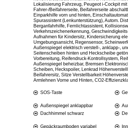
Lokalisierung Fahrzeug, Peugeot i-Cockpit mi
Fahrer-/Beifahrerseite, Beifahrerseite abscha
Einparkhilfe vorn und hinten, Einschaltautomat
Spurassistent (Lenkunterstützung), Autom. Dis
Berganfahrhilfe, Fernlichtassistent, Kollision
Verkehrszeichenerkennung, Geschwindigkeits-
Aufnahmen für Kindersitz, Kindersicherung ele
Umgebungsansicht, Regensensor, Scheinwerfer 
Außenspiegel elektrisch verstell-, anklapp-, 
Seitenscheiben hinten und Heckscheibe getön
Vorbereitung, Reifendruck-Kontrollsystem, Rei
Außenspiegel beheizbar, Bremsen Elektronisc
Scheiben, Heckspoiler, Lenkrad Höhenverstellba
Beifahrersitz, Sitze Verstellbarkeit Höhenverst
Armlehnen Vorne und Hinten, CO2-Effizienzkl
SOS-Taste
Ge
Außenspiegel anklappbar
Au
Dachhimmel schwarz
De
Gepäckraumboden variabel
In