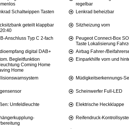
hmenlos
regelbar
nkrad Schaltwippen Tasten
Lenkrad beheizbar
ksitzbank geteilt klappbar
Sitzheizung vorn
:20:40
B-Anschluss Typ C 2-fach
Peugeot Connect-Box SO
Taste Lokalisierung Fahr
dioempfang digital DAB+
Airbag Fahrer-/Beifahrerse
om. Begleitfunktion
Einparkhilfe vorn und hint
leuchtung Coming Home
aving Home
llisionswarnsystem
Müdigkeitserkennungs-Se
gensensor
Scheinwerfer Full-LED
ßen: Umfeldleuchte
Elektrische Heckklappe
hängerkupplung-
Reifendruck-Kontrollsyst
rbereitung