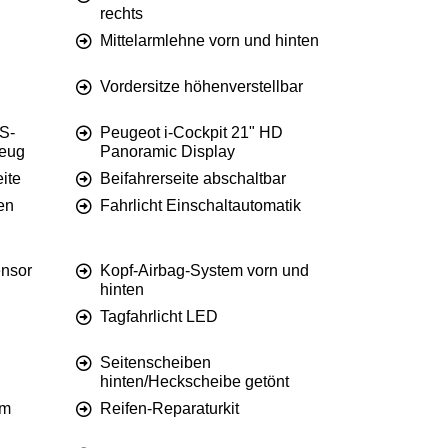
rechts
Mittelarmlehne vorn und hinten
Vordersitze höhenverstellbar
S-
Peugeot i-Cockpit 21" HD
zeug
Panoramic Display
ite
Beifahrerseite abschaltbar
en
Fahrlicht Einschaltautomatik
nsor
Kopf-Airbag-System vorn und
hinten
Tagfahrlicht LED
Seitenscheiben
hinten/Heckscheibe getönt
em
Reifen-Reparaturkit