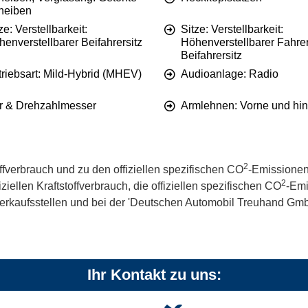
heiben
ze: Verstellbarkeit:
Sitze: Verstellbarkeit:
enverstellbarer Beifahrersitz
Höhenverstellbarer Fahre
Beifahrersitz
triebsart: Mild-Hybrid (MHEV)
Audioanlage: Radio
r & Drehzahlmesser
Armlehnen: Vorne und hin
2
offverbrauch und zu den offiziellen spezifischen CO
-Emissionen
2
iellen Kraftstoffverbrauch, die offiziellen spezifischen CO
-Emi
kaufsstellen und bei der 'Deutschen Automobil Treuhand GmbH' 
Ihr Kontakt zu uns: