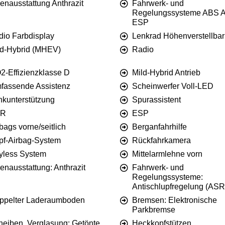
enausstattung Anthrazit
Fahrwerk- und
Regelungssysteme ABS 
ESP
dio Farbdisplay
Lenkrad Höhenverstellbar
ld-Hybrid (MHEV)
Radio
2-Effizienzklasse D
Mild-Hybrid Antrieb
fassende Assistenz
Scheinwerfer Voll-LED
nkunterstützung
Spurassistent
SR
ESP
bags vorne/seitlich
Berganfahrhilfe
pf-Airbag-System
Rückfahrkamera
yless System
Mittelarmlehne vorn
enausstattung: Anthrazit
Fahrwerk- und
Regelungssysteme:
Antischlupfregelung (ASR
ppelter Laderaumboden
Bremsen: Elektronische
Parkbremse
heiben, Verglasung: Getönte
Heckkopfstützen