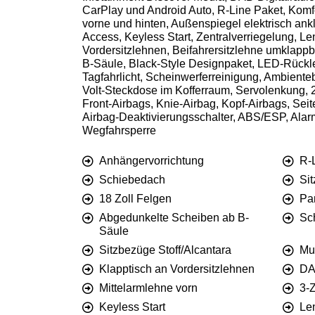
CarPlay und Android Auto, R-Line Paket, Komf
vorne und hinten, Außenspiegel elektrisch ank
Access, Keyless Start, Zentralverriegelung, 
Vordersitzlehnen, Beifahrersitzlehne umklapp
B-Säule, Black-Style Designpaket, LED-Rückleu
Tagfahrlicht, Scheinwerferreinigung, Ambiente
Volt-Steckdose im Kofferraum, Servolenkung, 2
Front-Airbags, Knie-Airbag, Kopf-Airbags, Seit
Airbag-Deaktivierungsschalter, ABS/ESP, Ala
Wegfahrsperre
Anhängervorrichtung
R-
Schiebedach
Si
18 Zoll Felgen
Pa
Abgedunkelte Scheiben ab B-
Sc
Säule
Sitzbezüge Stoff/Alcantara
Mul
Klapptisch an Vordersitzlehnen
DA
Mittelarmlehne vorn
3-
Keyless Start
Le