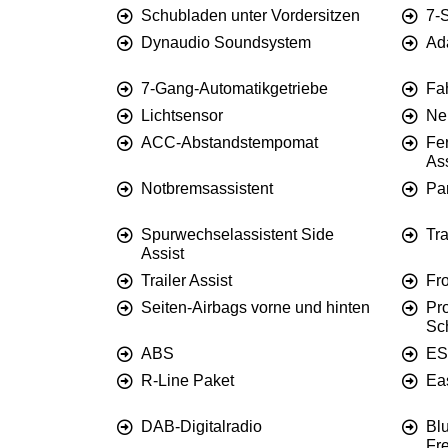
Schubladen unter Vordersitzen
7-S
Dynaudio Soundsystem
Ad
7-Gang-Automatikgetriebe
Fa
Lichtsensor
Ne
ACC-Abstandstempomat
Fer
Ass
Notbremsassistent
Pa
Spurwechselassistent Side
Tra
Assist
Trailer Assist
Fr
Seiten-Airbags vorne und hinten
Pr
Sc
ABS
ES
R-Line Paket
Ea
DAB-Digitalradio
Blu
Fr