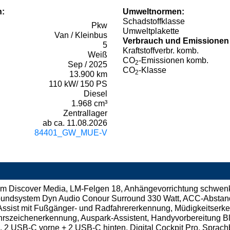
n:
Umweltnormen:
Schadstoffklasse
Pkw
Umweltplakette
Van / Kleinbus
Verbrauch und Emissionen
5
Kraftstoffverbr. komb.
Weiß
CO
-Emissionen komb.
2
Sep / 2025
CO
-Klasse
2
13.900 km
110 kW/ 150 PS
Diesel
1.968 cm³
Zentrallager
ab ca. 11.08.2026
84401_GW_MUE-V
m Discover Media, LM-Felgen 18, Anhängevorrichtung schwenkb
oundsystem Dyn Audio Conour Surround 330 Watt, ACC-Abstand
t Assist mit Fußgänger- und Radfahrererkennung, Müdigkeitserk
kehrszeichenerkennung, Auspark-Assistent, Handyvorbereitung B
o, 2 USB-C vorne + 2 USB-C hinten, Digital Cockpit Pro, Spra