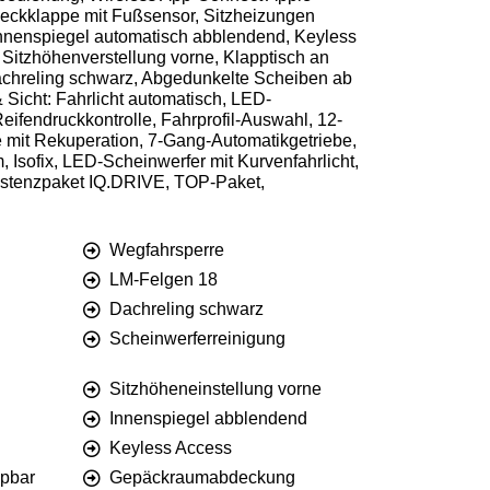
 Heckklappe mit Fußsensor, Sitzheizungen
 Innenspiegel automatisch abblendend, Keyless
Sitzhöhenverstellung vorne, Klapptisch an
achreling schwarz, Abgedunkelte Scheiben ab
 Sicht: Fahrlicht automatisch, LED-
ifendruckkontrolle, Fahrprofil-Auswahl, 12-
e mit Rekuperation, 7-Gang-Automatikgetriebe,
 Isofix, LED-Scheinwerfer mit Kurvenfahrlicht,
istenzpaket IQ.DRIVE, TOP-Paket,
Wegfahrsperre
LM-Felgen 18
Dachreling schwarz
Scheinwerferreinigung
Sitzhöheneinstellung vorne
Innenspiegel abblendend
Keyless Access
ppbar
Gepäckraumabdeckung