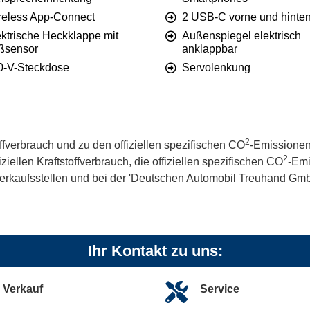
reless App-Connect
2 USB-C vorne und hinte
ektrische Heckklappe mit
Außenspiegel elektrisch
ßsensor
anklappbar
0-V-Steckdose
Servolenkung
2
offverbrauch und zu den offiziellen spezifischen CO
-Emissionen
2
iellen Kraftstoffverbrauch, die offiziellen spezifischen CO
-Emi
kaufsstellen und bei der 'Deutschen Automobil Treuhand GmbH' 
Ihr Kontakt zu uns:
Verkauf
Service