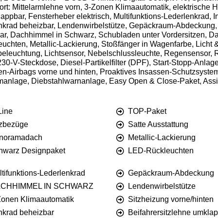
ort: Mittelarmlehne vorn, 3-Zonen Klimaautomatik, elektrische
lappbar, Fensterheber elektrisch, Multifunktions-Lederlenkrad,
Lenkrad beheizbar, Lendenwirbelstütze, Gepäckraum-Abdeckung, 
bar, Dachhimmel in Schwarz, Schubladen unter Vordersitzen, D
chten, Metallic-Lackierung, Stoßfänger in Wagenfarbe, Licht &
beleuchtung, Lichtsensor, Nebelschlussleuchte, Regensensor, Re
30-V-Steckdose, Diesel-Partikelfilter (DPF), Start-Stopp-Anlag
en-Airbags vorne und hinten, Proaktives Insassen-Schutzsystem,
rmanlage, Diebstahlwarnanlage, Easy Open & Close-Paket, Ass
Line
TOP-Paket
tzbezüge
Satte Ausstattung
noramadach
Metallic-Lackierung
hwarz Designpaket
LED-Rückleuchten
tifunktions-Lederlenkrad
Gepäckraum-Abdeckung
CHHIMMEL IN SCHWARZ
Lendenwirbelstütze
Zonen Klimaautomatik
Sitzheizung vorne/hinten
nkrad beheizbar
Beifahrersitzlehne umkla