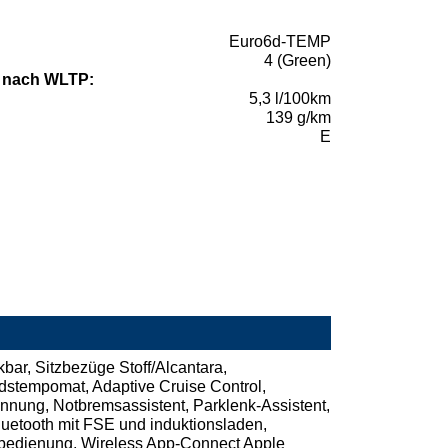
Euro6d-TEMP
4 (Green)
 nach WLTP:
5,3 l/100km
139 g/km
E
ar, Sitzbezüge Stoff/Alcantara,
stempomat, Adaptive Cruise Control,
ennung, Notbremsassistent, Parklenk-Assistent,
luetooth mit FSE und induktionsladen,
chbedienung, Wireless App-Connect Apple