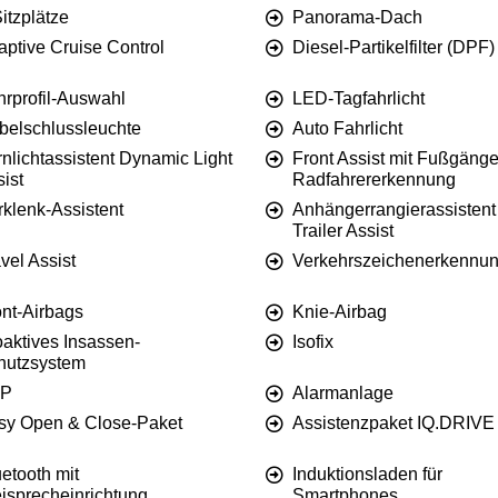
itzplätze
Panorama-Dach
aptive Cruise Control
Diesel-Partikelfilter (DPF)
hrprofil-Auswahl
LED-Tagfahrlicht
belschlussleuchte
Auto Fahrlicht
nlichtassistent Dynamic Light
Front Assist mit Fußgänge
ist
Radfahrererkennung
rklenk-Assistent
Anhängerrangierassistent
Trailer Assist
vel Assist
Verkehrszeichenerkennu
ont-Airbags
Knie-Airbag
oaktives Insassen-
Isofix
hutzsystem
P
Alarmanlage
sy Open & Close-Paket
Assistenzpaket IQ.DRIVE
etooth mit
Induktionsladen für
eisprecheinrichtung
Smartphones