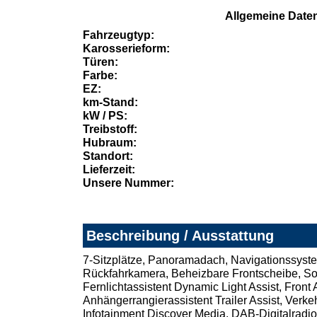
Allgemeine Date
Fahrzeugtyp:
Karosserieform:
Türen:
Farbe:
EZ:
km-Stand:
kW / PS:
Treibstoff:
Hubraum:
Standort:
Lieferzeit:
Unsere Nummer:
Beschreibung / Ausstattung
7-Sitzplätze, Panoramadach, Navigationssyste
Rückfahrkamera, Beheizbare Frontscheibe, S
Fernlichtassistent Dynamic Light Assist, Fron
Anhängerrangierassistent Trailer Assist, Ver
Infotainment Discover Media, DAB-Digitalradi