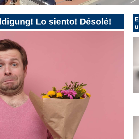
E
digung! Lo siento! Désolé!
u