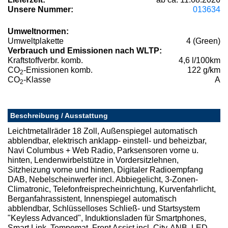
Unsere Nummer:
013634
Umweltnormen:
Umweltplakette
4 (Green)
Verbrauch und Emissionen nach WLTP:
Kraftstoffverbr. komb.
4,6 l/100km
CO
-Emissionen komb.
122 g/km
2
CO
-Klasse
A
2
Beschreibung / Ausstattung
Leichtmetallräder 18 Zoll, Außenspiegel automatisch
abblendbar, elektrisch anklapp- einstell- und beheizbar,
Navi Columbus + Web Radio, Parksensoren vorne u.
hinten, Lendenwirbelstütze in Vordersitzlehnen,
Sitzheizung vorne und hinten, Digitaler Radioempfang
DAB, Nebelscheinwerfer incl. Abbiegelicht, 3-Zonen-
Climatronic, Telefonfreisprecheinrichtung, Kurvenfahrlicht,
Berganfahrassistent, Innenspiegel automatisch
abblendbar, Schlüsselloses Schließ- und Startsystem
"Keyless Advanced", Induktionsladen für Smartphones,
Smart Link, Tempomat, Front Assist incl. City-ANB, LED-