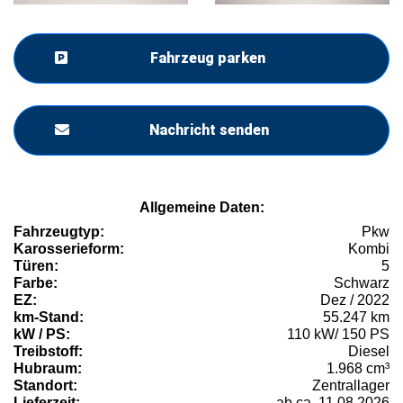
Fahrzeug parken
Nachricht senden
Allgemeine Daten:
Fahrzeugtyp:
Pkw
Karosserieform:
Kombi
Türen:
5
Farbe:
Schwarz
EZ:
Dez / 2022
km-Stand:
55.247 km
kW / PS:
110 kW/ 150 PS
Treibstoff:
Diesel
Hubraum:
1.968 cm³
Standort:
Zentrallager
Lieferzeit:
ab ca. 11.08.2026