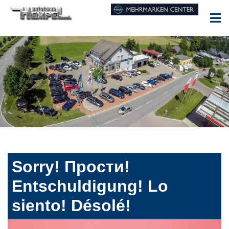
Sorry! Прости!
Entschuldigung! Lo
siento! Désolé!