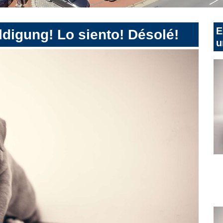
E
digung! Lo siento! Désolé!
u