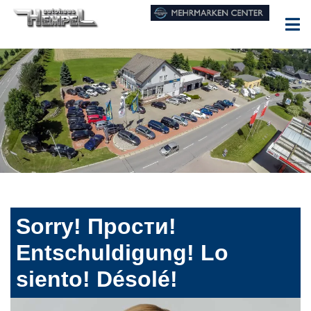
Sorry! Прости!
Entschuldigung! Lo
siento! Désolé!