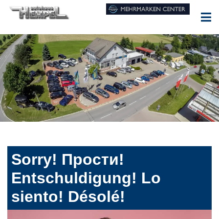
Sorry! Прости!
Entschuldigung! Lo
siento! Désolé!